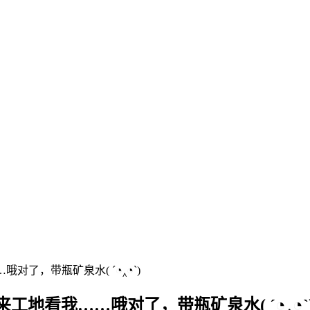
了，带瓶矿泉水( ´◔‸◔`)
地看我……哦对了，带瓶矿泉水( ´◔‸◔`