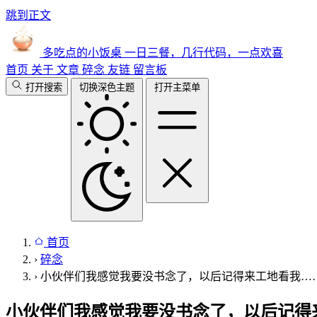
跳到正文
多吃点的小饭桌
一日三餐，几行代码，一点欢喜
首页
关于
文章
碎念
友链
留言板
打开搜索
切换深色主题
打开主菜单
首页
›
碎念
›
小伙伴们我感觉我要没书念了，以后记得来工地看我……哦对
小伙伴们我感觉我要没书念了，以后记得来工