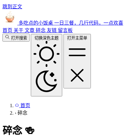
跳到正文
多吃点的小饭桌
一日三餐，几行代码，一点欢喜
首页
关于
文章
碎念
友链
留言板
打开搜索
切换深色主题
打开主菜单
首页
›
碎念
碎念
🍻