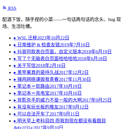
RSS
配酒下饭，随手捏的小菜——一句话两句话的念头、bug 现
场、生活吐槽。
▸
WSL 迁移
2023年10月22日
▸
日常维护 & 检查友链
2019年7月16日
▸
抖音同款表白页面，自定义版本
2018年6月19日
▸
写了个无脑表白页面哈哈哈哈
2018年6月18日
▸
关于写信
2018年2月16日
▸
黑苹果真的是持久战
2017年12月2日
▸
辣鸡网络课毁我青春
2017年11月30日
▸
笔记本＝软路由
2017年10月19日
▸
笔记本＝充电宝
2017年10月16日
▸
背影杀手的威力不是一般的大啊
2017年9月25日
▸
有没有玩长板的推友
2017年9月12日
▸
可以合法开车了
2017年9月11日
▸
明天早上考科目四 而我到现在都没有看题目
&#x1f31a;
2017年9月10日