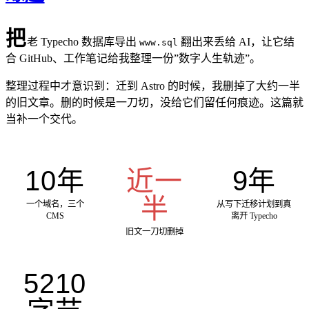
把
老 Typecho 数据库导出
翻出来丢给 AI，让它结
www.sql
合 GitHub、工作笔记给我整理一份”数字人生轨迹”。
整理过程中才意识到：迁到 Astro 的时候，我删掉了大约一半
的旧文章。删的时候是一刀切，没给它们留任何痕迹。这篇就
当补一个交代。
10年
近一
9年
半
一个域名，三个
从写下迁移计划到真
CMS
离开 Typecho
旧文一刀切删掉
5210