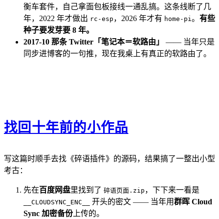
衡车套件，自己拿面包板接线一通乱搞。这条线断了几
年，2022 年才做出
，2026 年才有
。
有些
rc-esp
home-pi
种子要发芽要 8 年。
2017-10 那条 Twitter「笔记本＝软路由」
—— 当年只是
同步进博客的一句推，现在我桌上有真正的软路由了。
找回十年前的小作品
写这篇时顺手去找《碎语插件》的源码，结果搞了一整出小型
考古：
先在
百度网盘
里找到了
，下下来一看是
碎语页面.zip
开头的密文 —— 当年用
群晖 Cloud
__CLOUDSYNC_ENC__
Sync 加密备份
上传的。