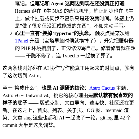
笔记。但
笔记和 Agent 这两边到现在还没真正打通
——
Hermes 跑在飞牛 NAS 的虚拟机里，笔记同步也在飞牛
上，做个挂载或同步不复杂只是还没腾时间。体感上仍
是”做了很多但没汇成能发的东西”，不如先动手写。
心里一直有”换掉 Typecho”的执念。
触发点是某次给
1Panel
升级（宝塔早些时候就换掉了），升完把服务器
的 PHP 环境搞崩了，正边修边骂自己。修着修着就在想
—— 干脆不修了，连 Typecho 一起换了算了。
这两条线刚好碰在 AI 协作写作能真正用起来的时间点，就有
了这次切到 Astro。
至于”换成什么”，
也是 AI 调研的结论
：
Astro Cactus
主题，
Astro v6 + Tailwind v4。挑它的核心理由是
默认就有我喜欢的
样子的底子
—— 版式克制、文章导向、速度快、社区还在更
新。在这之上，首页、列表、关于页、OG 图、mermaid 渲
染、文章 slug 这些也都和 AI 一起改了一轮，git log 里 42 个
commit 大半是这类调整。