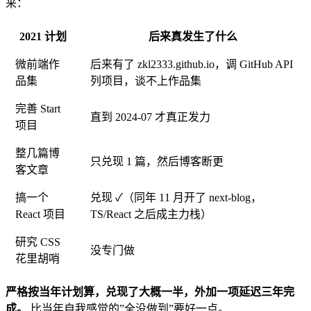
来：
2021 计划
后来真发生了什么
微前端作
后来有了 zkl2333.github.io，调 GitHub API
品集
列项目，谈不上作品集
完善 Start
直到 2024-07 才真正发力
项目
整几篇博
只兑现 1 篇，然后博客断更
客文章
搞一个
兑现 ✓（同年 11 月开了 next-blog，
React 项目
TS/React 之后成主力栈）
研究 CSS
没专门做
花里胡哨
严格按当年计划算，兑现了大概一半，外加一项延迟三年完
成。
比当年自我感觉的”全没做到”要好一点。