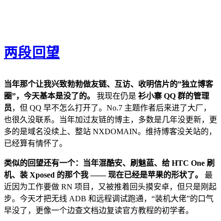
两段回望
当年那个让我兴致勃勃做友链、互访、收明信片的”独立博客
圈”，今天基本是没了的。
我现在仍是
衫小寨 QQ 群的管理
员
，但 QQ 早不怎么打开了。No.7 主题作者后来进了大厂，
也很久没联系。当年加过友链的博主，多数是几年没更新，更
多的是域名没续上、整站 NXDOMAIN。维持博客没关站的，
已经算有情怀了。
类似的回望还有一个：当年混酷安、刷魅蓝、给 HTC One 刷
机、装 Xposed 的那个我 —— 现在已经是苹果的形状了。
最
近因为工作要做 RN 项目，又被推着回头摸安卓，但只是刚起
步。今天才把无线 ADB 和远程调试跑通，“装机大佬”的口气
早没了，更像一个边查文档边复读官方教程的初学者。