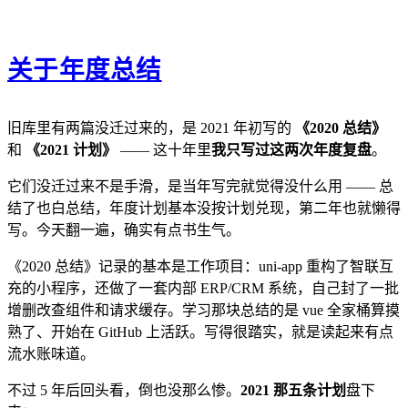
关于年度总结
旧库里有两篇没迁过来的，是 2021 年初写的
《2020 总结》
和
《2021 计划》
—— 这十年里
我只写过这两次年度复盘
。
它们没迁过来不是手滑，是当年写完就觉得没什么用 —— 总
结了也白总结，年度计划基本没按计划兑现，第二年也就懒得
写。今天翻一遍，确实有点书生气。
《2020 总结》记录的基本是工作项目：uni-app 重构了智联互
充的小程序，还做了一套内部 ERP/CRM 系统，自己封了一批
增删改查组件和请求缓存。学习那块总结的是 vue 全家桶算摸
熟了、开始在 GitHub 上活跃。写得很踏实，就是读起来有点
流水账味道。
不过 5 年后回头看，倒也没那么惨。
2021 那五条计划
盘下