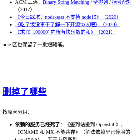
ACM 三连：
Binary String Matching
/
全排列
/
括号配对
（2017）
《今日踩坑：node-sass 不支持 node15》（2020）
《吃了饭没事干了解一下开源协议吧》（2020）
《求 [0, 100000] 内所有快乐数的和》（2021）
note 区也保留了一批短随笔。
删掉了哪些
按原因分组：
依赖的服务已经死了
：《签到站搬到 Openshift》、
《CNAME 和 MX 不能共存》（解法依赖早已停服的
CloudXNS）、若干友链系列。