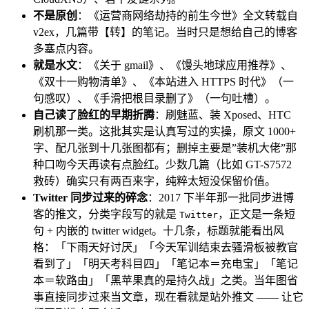
不是原创
：《运营商网络劫持的前生今世》全文转载自
v2ex，几篇带【转】的笔记。当时只是想给自己的博客
多塞点内容。
就是水文
：《关于 gmail》、《馒头地球应用推荐》、
《双十一购物清单》、《本站进入 HTTPS 时代》（一
句感叹）、《手滑把根目录删了》（一句吐槽）。
自己读了脸红的早期折腾
：刷魅蓝、装 Xposed、HTC
刷机那一类。这批其实是认真写过的实操，原文 1000+
字、配几张到十几张图都有；删掉主要是”装机大佬”那
种口吻今天再读有点脸红。少数几篇（比如 GT-S7572
救砖）确实只有两百来字，纯粹太短没保留价值。
Twitter 同步过来的碎念
：2017 下半年那一批同步进博
客的推文，分类字段写的就是
，正文是一条短
Twitter
句 + 内嵌的 twitter widget。十几条，标题就能看出风
格：「下雨天好讨厌」「今天军训结束去骚滑板被教官
看到了」「明天考科目四」「笔记本＝充电宝」「笔记
本＝软路由」「黑苹果真的是持久战」之类。当年图省
事直接同步过来当文章，现在看就是站外推文 —— 让它