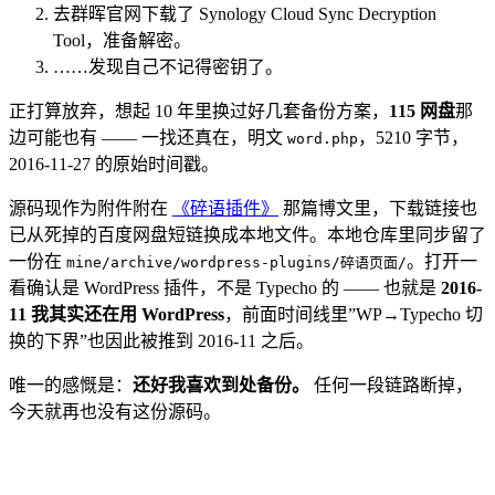
去群晖官网下载了 Synology Cloud Sync Decryption
Tool，准备解密。
……发现自己不记得密钥了。
正打算放弃，想起 10 年里换过好几套备份方案，
115 网盘
那
边可能也有 —— 一找还真在，明文
，5210 字节，
word.php
2016-11-27 的原始时间戳。
源码现作为附件附在
《碎语插件》
那篇博文里，下载链接也
已从死掉的百度网盘短链换成本地文件。本地仓库里同步留了
一份在
。打开一
mine/archive/wordpress-plugins/碎语页面/
看确认是 WordPress 插件，不是 Typecho 的 —— 也就是
2016-
11 我其实还在用 WordPress
，前面时间线里”WP→Typecho 切
换的下界”也因此被推到 2016-11 之后。
唯一的感慨是：
还好我喜欢到处备份。
任何一段链路断掉，
今天就再也没有这份源码。