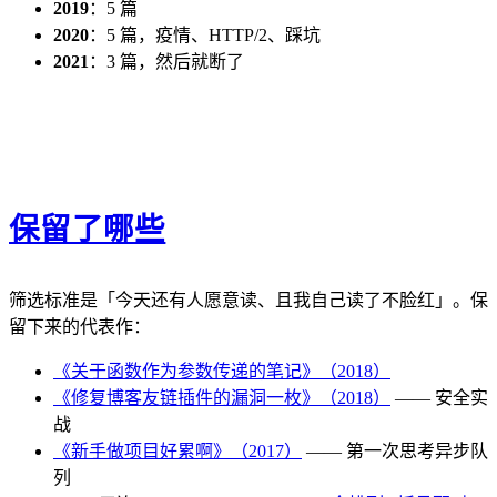
2019
：5 篇
2020
：5 篇，疫情、HTTP/2、踩坑
2021
：3 篇，然后就断了
保留了哪些
筛选标准是「今天还有人愿意读、且我自己读了不脸红」。保
留下来的代表作：
《关于函数作为参数传递的笔记》（2018）
《修复博客友链插件的漏洞一枚》（2018）
—— 安全实
战
《新手做项目好累啊》（2017）
—— 第一次思考异步队
列