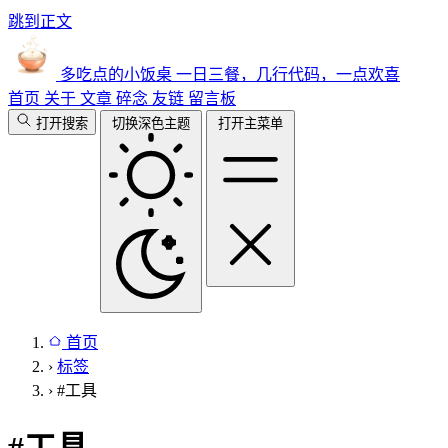
跳到正文
多吃点的小饭桌
一日三餐，几行代码，一点欢喜
首页
关于
文章
碎念
友链
留言板
打开搜索
切换深色主题
打开主菜单
首页
›
标签
›
#工具