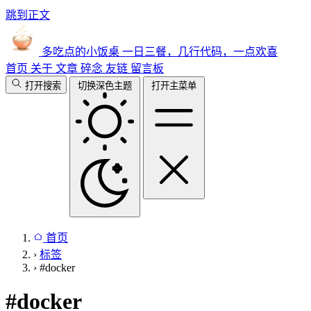
跳到正文
多吃点的小饭桌
一日三餐，几行代码，一点欢喜
首页
关于
文章
碎念
友链
留言板
打开搜索
切换深色主题
打开主菜单
首页
›
标签
›
#docker
#
docker