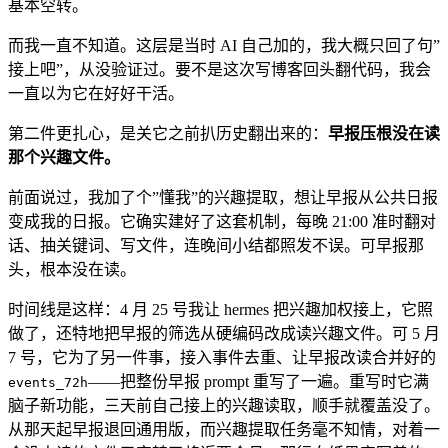
基本空转。
而我一直不知道。这层是当时 AI 自己加的，我大概只回了句”
接上吧”，从没验证过。要不是这次写博客回头翻代码，我会
一直以为它在好好干活。
第二件更扎心，是关它之前扒历史翻出来的：
早报压根没在读
那个兴趣文件。
前面说过，我加了个”懂我”的兴趣提取，想让早报从公共日报
变成我的日报。它确实建好了这套机制，每晚 21:00 准时翻对
话、抽关键词、写文件，连晚间小结都照发不误。可早报那
头，根本没在读。
时间线是这样：4 月 25 号我让 hermes 把兴趣加权接上，它照
做了，还特地把早报的筛选从硬编码改成读兴趣文件。可 5 月
7 号，它为了另一件事，接入事件去重、让早报改读合并好的
——把整份早报 prompt 重写了一遍。重写时它满
events_72h
脑子新功能，三天前自己接上的兴趣读取，顺手就覆盖没了。
从那天起早报退回通用版，而兴趣提取任务毫不知情，对着一