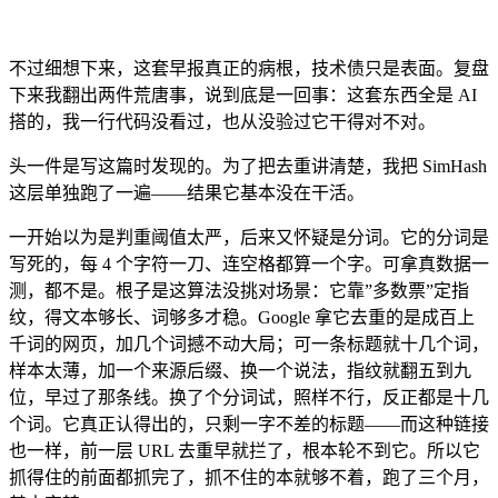
不过细想下来，这套早报真正的病根，技术债只是表面。复盘
下来我翻出两件荒唐事，说到底是一回事：这套东西全是 AI
搭的，我一行代码没看过，也从没验过它干得对不对。
头一件是写这篇时发现的。为了把去重讲清楚，我把 SimHash
这层单独跑了一遍——结果它基本没在干活。
一开始以为是判重阈值太严，后来又怀疑是分词。它的分词是
写死的，每 4 个字符一刀、连空格都算一个字。可拿真数据一
测，都不是。根子是这算法没挑对场景：它靠”多数票”定指
纹，得文本够长、词够多才稳。Google 拿它去重的是成百上
千词的网页，加几个词撼不动大局；可一条标题就十几个词，
样本太薄，加一个来源后缀、换一个说法，指纹就翻五到九
位，早过了那条线。换了个分词试，照样不行，反正都是十几
个词。它真正认得出的，只剩一字不差的标题——而这种链接
也一样，前一层 URL 去重早就拦了，根本轮不到它。所以它
抓得住的前面都抓完了，抓不住的本就够不着，跑了三个月，