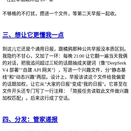
不够格的不打扰，攒进一个文件，等第二天早报一起收。
三、想让它更懂我一点
到这儿它还是个通用日报，跟橘鸦那种公共早报没本质区别。
我隐约不甘心，又加了一环：每晚 21:00 让它翻一遍当天我俩
的对话，把我追问超过三轮的话题抽成关键词（像”DeepSeek
V4 部署""自建 API 网关”），写进一个兴趣文件，分”静态基
线”和”动态兴趣”两层。设计上，早报该读这个文件给我偏爱
的话题加权，让它从”大家的日报”变成”我的日报”。它甚至在
文件开头还专门写了一行注释：「简报任务读取此文件做兴趣
加权匹配」。后来这行成了空话。
四、分发：管家递报