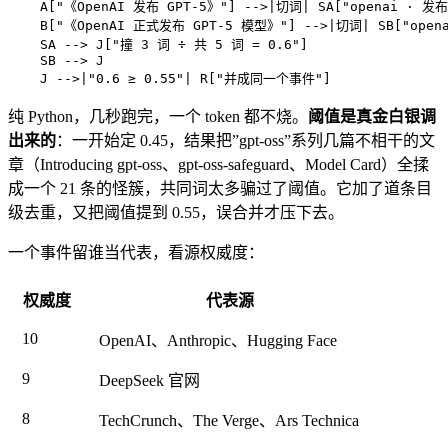
    A["《OpenAI 发布 GPT-5》"] -->|切词| SA["openai · 发布 
    B["《OpenAI 正式发布 GPT-5 模型》"] -->|切词| SB["opena
    SA --> J["撞 3 词 ÷ 共 5 词 = 0.6"]

    SB --> J

纯 Python，几秒跑完，一个 token 都不烧。
阈值是真金白银调
出来的
：一开始定 0.45，结果把”gpt-oss”系列几篇不相干的文
章（Introducing gpt-oss、gpt-oss-safeguard、Model Card）全揉
成一个 21 条的怪簇，共同词太多骗过了阈值。它加了道条目
级去重，又把阈值提到 0.55，误合并才压下去。
一个事件留谁当代表，看源权威度：
权威度
代表源
10
OpenAI、Anthropic、Hugging Face
9
DeepSeek 官网
8
TechCrunch、The Verge、Ars Technica