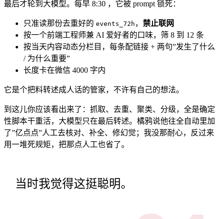
最后才轮到大模型。每早 8:30 ，它被 prompt 锁死：
只准读那份去重好的
，
禁止联网
events_72h
按一个前端工程师兼 AI 爱好者的口味，筛 8 到 12 条
按当天内容动态分栏目，每条配链接 + 两句”发生了什么
/ 为什么重要”
长度卡在微信 4000 字内
它是个把料转述成人话的管家，不许有自己的想法。
到这儿你应该看出来了：抓取、去重、聚类、分级，全是确定
性脚本干重活，大模型只在最后转述。橘鸦说他往全自动里加
了”亿点点”人工去核对、补全、修幻觉；我没那耐心，反过来
用一堆死规矩，把那点人工也省了。
当时我觉得这挺聪明。