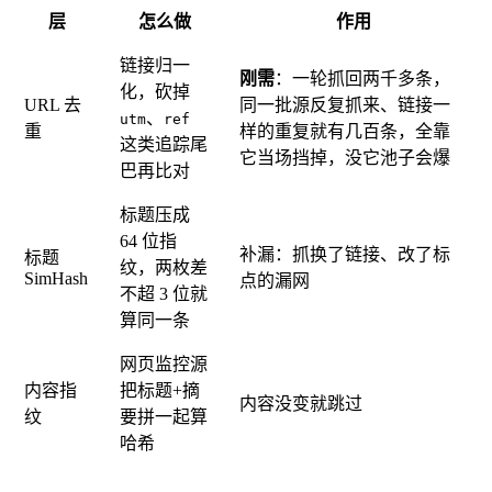
层
怎么做
作用
链接归一
刚需
：一轮抓回两千多条，
化，砍掉
URL 去
同一批源反复抓来、链接一
、
utm
ref
重
样的重复就有几百条，全靠
这类追踪尾
它当场挡掉，没它池子会爆
巴再比对
标题压成
64 位指
补漏：抓换了链接、改了标
标题
纹，两枚差
SimHash
点的漏网
不超 3 位就
算同一条
网页监控源
内容指
把标题+摘
内容没变就跳过
纹
要拼一起算
哈希