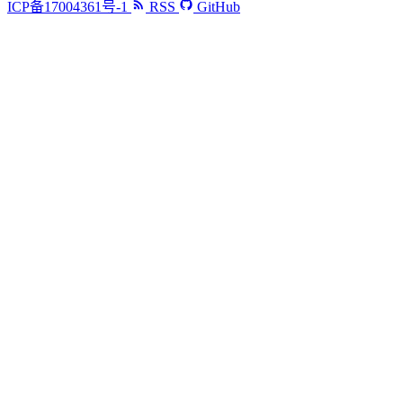
ICP备17004361号-1
RSS
GitHub