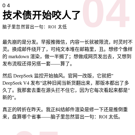
04
04
技术债开始咬人了
脑子里忽然冒出一句：ROI 太低
最先崩的是分发。早报推微信，内容一长就被限流，时灵时不
灵。换成邮件绕开了，可纯文本堆在邮箱里，丑。想修个像样
的 markdown 渲染，做一半搁了；想做成网页发出去，又想到
发布流程还得另搭一套——算了。
然后 DeepSeek 监控开始抽风。官网一改版，它就把”
DeepSeek V4 发布”这种旧闻当新货翻出来，那版本都出了多
久了。我那套去重在源头拦不住它，因为它每次看起来都是”
新的”。
真正的转折在昨天。我正纠结邮件渲染是修一下还是推倒重
来，盘算哪个省事——脑子里忽然冒出一句：ROI 太低。