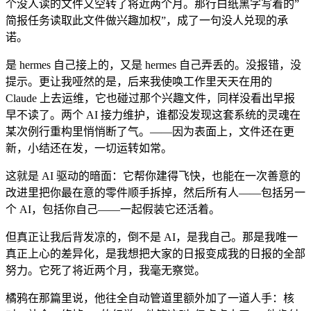
个没人读的文件又空转了将近两个月。那行白纸黑字写着的”
简报任务读取此文件做兴趣加权”，成了一句没人兑现的承
诺。
是 hermes 自己接上的，又是 hermes 自己弄丢的。没报错，没
提示。更让我哑然的是，后来我使唤工作里天天在用的
Claude 上去运维，它也碰过那个兴趣文件，同样没看出早报
早不读了。两个 AI 接力维护，谁都没发现这套系统的灵魂在
某次例行重构里悄悄断了气。——因为表面上，文件还在更
新，小结还在发，一切运转如常。
这就是 AI 驱动的暗面：它帮你建得飞快，也能在一次善意的
改进里把你最在意的零件顺手拆掉，然后所有人——包括另一
个 AI，包括你自己——一起假装它还活着。
但真正让我后背发凉的，倒不是 AI，是我自己。那是我唯一
真正上心的差异化，是我想把大家的日报变成我的日报的全部
努力。它死了将近两个月，我毫无察觉。
橘鸦在那篇里说，他往全自动管道里额外加了一道人手：核