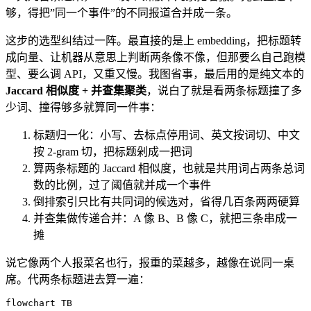
够，得把”同一个事件”的不同报道合并成一条。
这步的选型纠结过一阵。最直接的是上 embedding，把标题转
成向量、让机器从意思上判断两条像不像，但那要么自己跑模
型、要么调 API，又重又慢。我图省事，最后用的是纯文本的
Jaccard 相似度 + 并查集聚类
，说白了就是看两条标题撞了多
少词、撞得够多就算同一件事：
标题归一化：小写、去标点停用词、英文按词切、中文
按 2-gram 切，把标题剁成一把词
算两条标题的 Jaccard 相似度，也就是共用词占两条总词
数的比例，过了阈值就并成一个事件
倒排索引只比有共同词的候选对，省得几百条两两硬算
并查集做传递合并：A 像 B、B 像 C，就把三条串成一
摊
说它像两个人报菜名也行，报重的菜越多，越像在说同一桌
席。代两条标题进去算一遍：
flowchart TB
