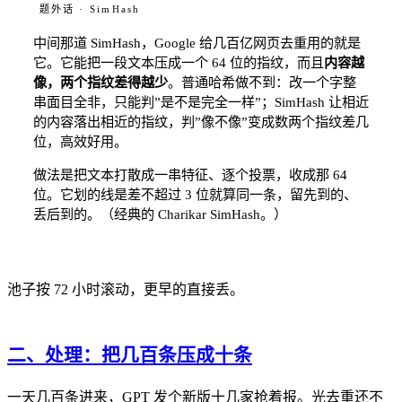
题外话 · SimHash
中间那道 SimHash，Google 给几百亿网页去重用的就是
它。它能把一段文本压成一个 64 位的指纹，而且
内容越
像，两个指纹差得越少
。普通哈希做不到：改一个字整
串面目全非，只能判”是不是完全一样”；SimHash 让相近
的内容落出相近的指纹，判”像不像”变成数两个指纹差几
位，高效好用。
做法是把文本打散成一串特征、逐个投票，收成那 64
位。它划的线是差不超过 3 位就算同一条，留先到的、
丢后到的。（经典的 Charikar SimHash。）
池子按 72 小时滚动，更早的直接丢。
二、处理：把几百条压成十条
一天几百条进来，GPT 发个新版十几家抢着报。光去重还不