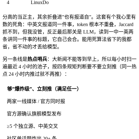
4
LinuxDo
分高的当正主，其余折叠进”也有报道自”。这套有个我心里有
数的死角：中英文报道同一件事，token 根本不重叠，Jaccard
抓不到，但我没管，反正最后那关是 LLM，读到一中一英两
条讲同一件事的标题，它自己会合。能用死算法省下的我都
省，省不动的才丢给模型。
另一条线是
热点哨兵
：大新闻不能等到早上，所以每小时扫一
遍最近 4 小时的池子，按四条规矩判断要不要立刻推（同一热
点 24 小时内推过就不再推）：
够”爆炸级”、立刻推（满足任一）
两家一线媒体 / 官方同时报
官方源确认旗舰模型发布
≥5 个独立源、中英交叉
社区单话题炸出 20+ 条