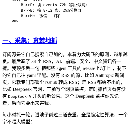
        B->>P: 读 events_72h（禁止联网）

        B->>B: 筛 8-12 条、动态分栏目

        B->>Me: 微信 → 邮件

一、采集：贪婪地抓
订阅源是它自己搜索自己加的，本着力大砖飞的原则，越堆越
贪。最后塞了 34 个 RSS，AI、前端、安全、中文资讯各一
摞。我顶多丢一句”把那些 agent 工具的 release 也订上”，剩下
的它自己往 yaml 里配。没有 RSS 的源，比如 Anthropic 新闻
页，它就专门部署个 rsshub 转成 RSS；连 RSS 都给不出的，
比如 DeepSeek 官网，干脆写个网页监控，定时抓首页看有没
有
开头的新公告。这个 DeepSeek 监控你先记
DeepSeek-V
着，后面它要出来害我。
每小时抓一轮，进池子前过三道去重，全是确定性算法，一个
字不喂大模型：