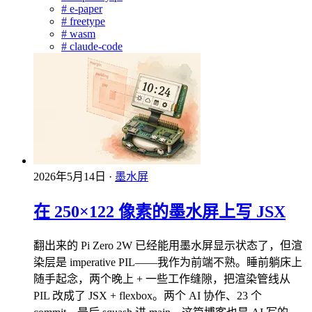
#
e-paper
#
freetype
#
wasm
#
claude-code
2026年5月14日
·
墨水屏
在 250×122 像素的墨水屏上写 JSX
翻出来的 Pi Zero 2W 已经能用墨水屏显示状态了，但渲
染层是 imperative PIL——我作为前端不熟。睡前躺床上
随手起念，两个晚上 + 一些工作缝隙，把渲染管线从
PIL 改成了 JSX + flexbox。两个 AI 协作、23 个