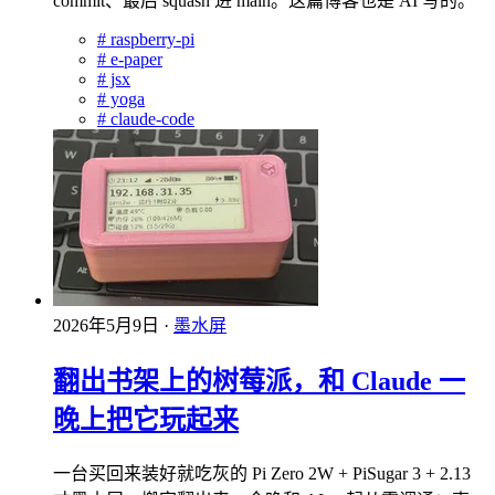
commit、最后 squash 进 main。这篇博客也是 AI 写的。
#
raspberry-pi
#
e-paper
#
jsx
#
yoga
#
claude-code
2026年5月9日
·
墨水屏
翻出书架上的树莓派，和 Claude 一
晚上把它玩起来
一台买回来装好就吃灰的 Pi Zero 2W + PiSugar 3 + 2.13