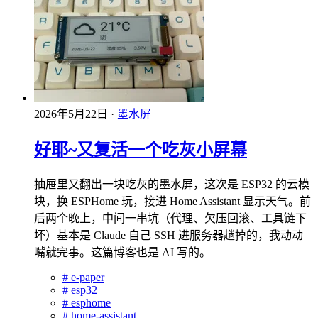
2026年5月22日
·
墨水屏
好耶~又复活一个吃灰小屏幕
抽屉里又翻出一块吃灰的墨水屏，这次是 ESP32 的云模
块，换 ESPHome 玩，接进 Home Assistant 显示天气。前
后两个晚上，中间一串坑（代理、欠压回滚、工具链下
坏）基本是 Claude 自己 SSH 进服务器趟掉的，我动动
嘴就完事。这篇博客也是 AI 写的。
#
e-paper
#
esp32
#
esphome
#
home-assistant