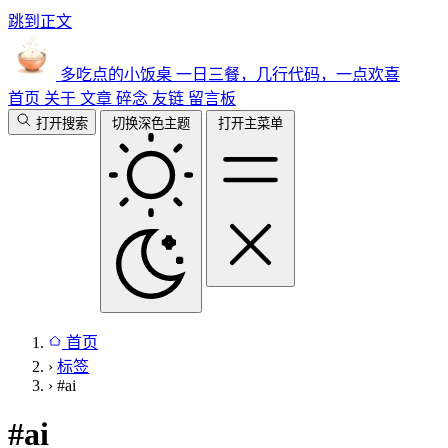
跳到正文
多吃点的小饭桌
一日三餐，几行代码，一点欢喜
首页
关于
文章
碎念
友链
留言板
打开搜索
切换深色主题
打开主菜单
首页
›
标签
›
#ai
#
ai