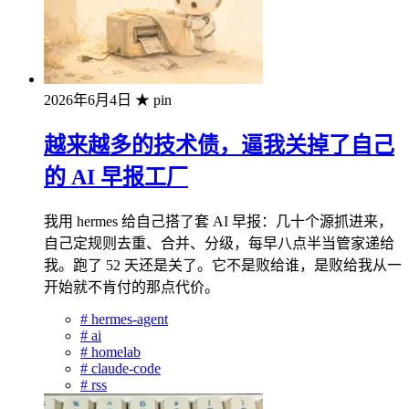
2026年6月4日
★ pin
越来越多的技术债，逼我关掉了自己
的 AI 早报工厂
我用 hermes 给自己搭了套 AI 早报：几十个源抓进来，
自己定规则去重、合并、分级，每早八点半当管家递给
我。跑了 52 天还是关了。它不是败给谁，是败给我从一
开始就不肯付的那点代价。
#
hermes-agent
#
ai
#
homelab
#
claude-code
#
rss