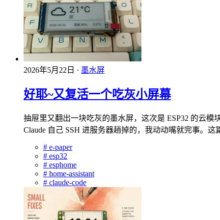
2026年5月22日
·
墨水屏
好耶~又复活一个吃灰小屏幕
抽屉里又翻出一块吃灰的墨水屏，这次是 ESP32 的云模块，
Claude 自己 SSH 进服务器趟掉的，我动动嘴就完事。这
#
e-paper
#
esp32
#
esphome
#
home-assistant
#
claude-code