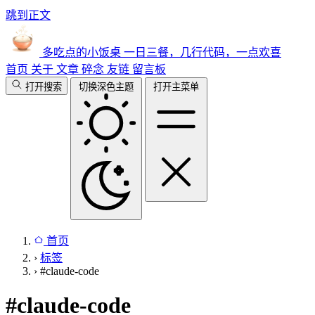
跳到正文
多吃点的小饭桌
一日三餐，几行代码，一点欢喜
首页
关于
文章
碎念
友链
留言板
打开搜索
切换深色主题
打开主菜单
首页
›
标签
›
#claude-code
#
claude-code