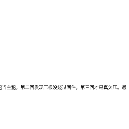
回抓了共犯当主犯，第二回发现压根没烧过固件，第三回才是真欠压。最