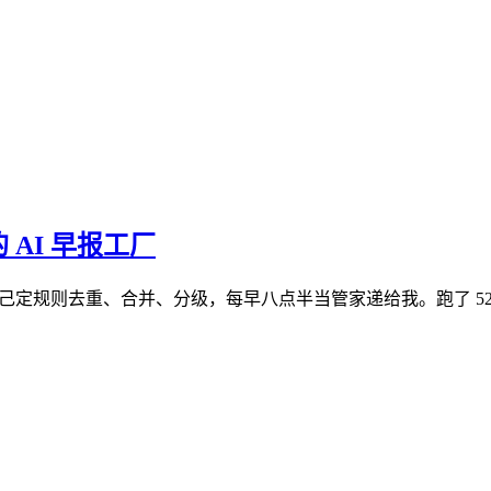
AI 早报工厂
抓进来，自己定规则去重、合并、分级，每早八点半当管家递给我。跑了