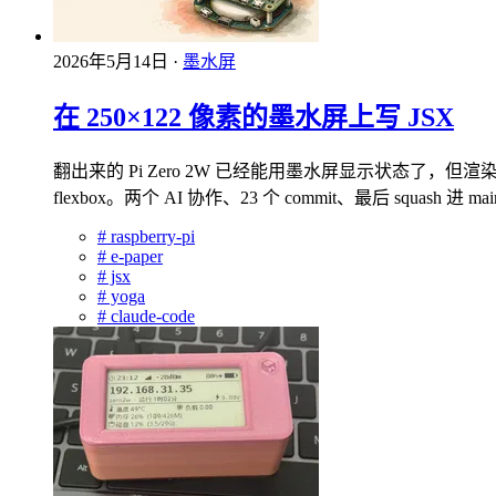
2026年5月14日
·
墨水屏
在 250×122 像素的墨水屏上写 JSX
翻出来的 Pi Zero 2W 已经能用墨水屏显示状态了，但渲染
flexbox。两个 AI 协作、23 个 commit、最后 squash 
#
raspberry-pi
#
e-paper
#
jsx
#
yoga
#
claude-code