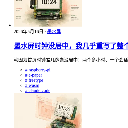
2026年5月16日
·
墨水屏
墨水屏时钟没居中，我几乎重写了整
就因为首页时钟差几像素没居中：两个多小时、一个会话，整个渲染
#
raspberry-pi
#
e-paper
#
freetype
#
wasm
#
claude-code