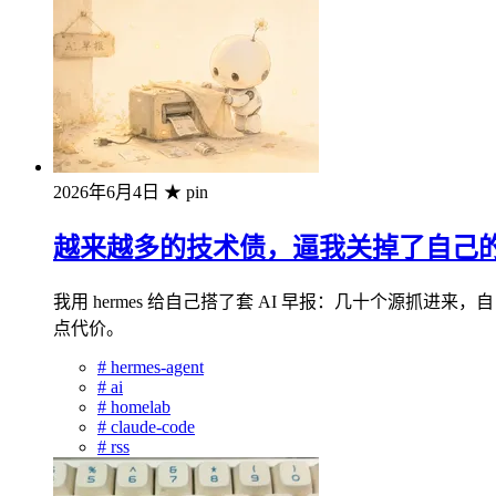
2026年6月4日
★ pin
越来越多的技术债，逼我关掉了自己的 
我用 hermes 给自己搭了套 AI 早报：几十个源
点代价。
#
hermes-agent
#
ai
#
homelab
#
claude-code
#
rss