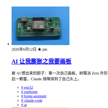
2026年6月12日
★ pin
AI 让我膨胀之我要画板
被 AI 惯出来的胆子：第一次自己画板，树莓派 Zero
后一颗雷，Claude 排障排到了自己头上。
#
esp32
#
esphome
#
home-assistant
#
claude-code
#
ai