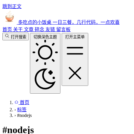
跳到正文
多吃点的小饭桌
一日三餐，几行代码，一点欢喜
首页
关于
文章
碎念
友链
留言板
打开搜索
切换深色主题
打开主菜单
首页
›
标签
›
#nodejs
#
nodejs